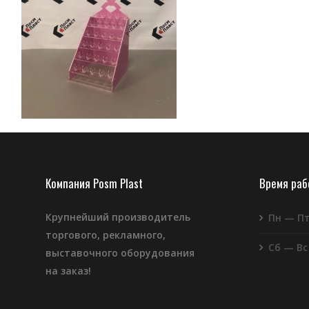
Компания Posm Plast
Время ра
Крупнейший производитель
Пн — П
торгового, рекламного,
Сб — Вс
выставочного оборудования
на заказ!