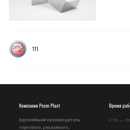
111
Компания Posm Plast
Время ра
Крупнейший производитель
Пн — П
торгового, рекламного,