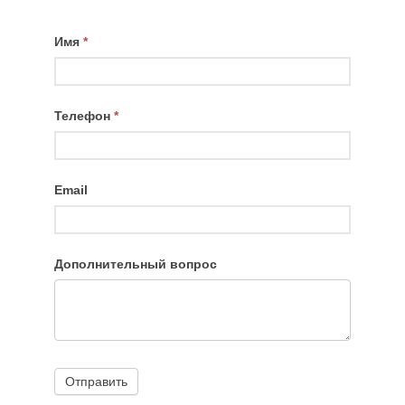
Оформить
If
Имя
*
заявку
you
are
human,
Телефон
*
leave
this
field
Email
blank.
Дополнительный вопрос
Отправить