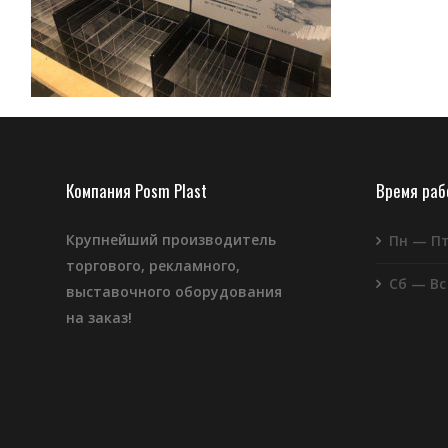
Компания Posm Plast
Время ра
Крупнейший производитель
Пн — П
торгового, рекламного,
Сб — Вс
выставочного оборудования
на заказ!