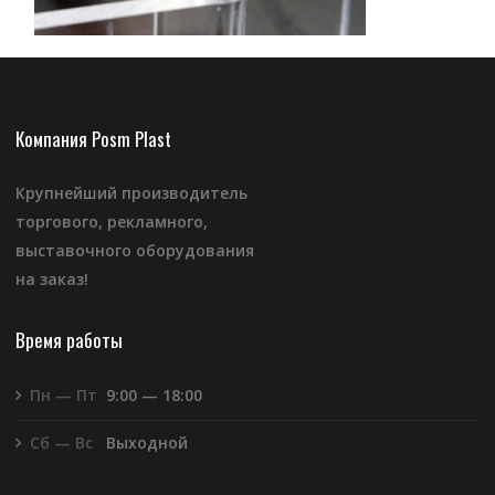
Компания Posm Plast
Крупнейший производитель
торгового, рекламного,
выставочного оборудования
на заказ!
Время работы
Пн — Пт
9:00 — 18:00
Сб — Вс
Выходной