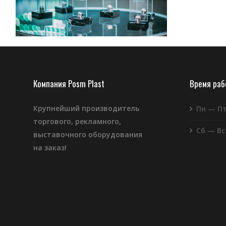
Компания Posm Plast
Время ра
Крупнейший производитель
Пн — П
торгового, рекламного,
Сб — Вс
выставочного оборудования
на заказ!