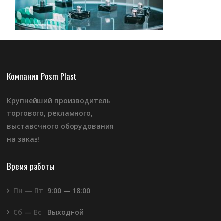
Компания Posm Plast
Крупнейший производитель
торгового, рекламного,
выставочного оборудования
на заказ!
Время работы
Пн — Пт
9:00 — 18:00
Сб — Вс
Выходной