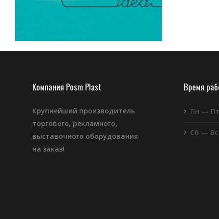
Компания Posm Plast
Время ра
Крупнейший производитель
Пн — П
торгового, рекламного,
Сб — Вс
выставочного оборудования
на заказ!