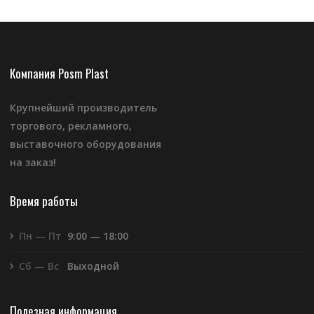
Компания Posm Plast
Крупнейший производитель
торгового, рекламного,
выставочного оборудования
на заказ!
Время работы
Пн — Пт
9:00 — 18:00
Сб — Вс
Выходной
Полезная информация