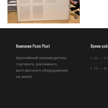
Компания Posm Plast
Время ра
Крупнейший производитель
Пн — П
торгового, рекламного,
Сб — Вс
выставочного оборудования
на заказ!