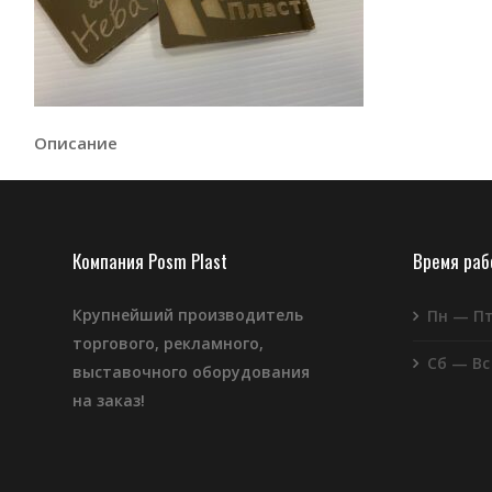
Описание
Компания Posm Plast
Время ра
Крупнейший производитель
Пн — П
торгового, рекламного,
Сб — Вс
выставочного оборудования
на заказ!