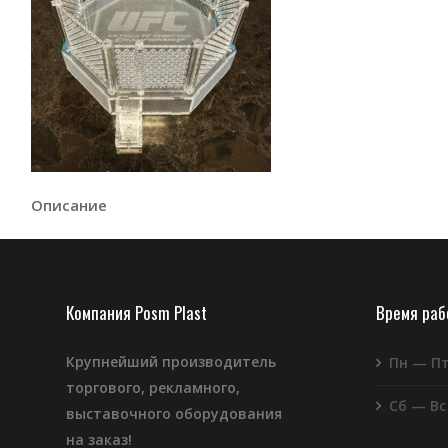
Описание
Компания Posm Plast
Время ра
Крупнейший производитель
Пн — П
торгового, рекламного,
Сб — Вс
выставочного оборудования
на заказ!