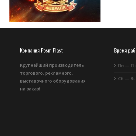
Компания Posm Plast
Время ра
Крупнейший производитель
Пн — П
торгового, рекламного,
Сб — Вс
выставочного оборудования
на заказ!