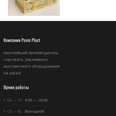
Компания Posm Plast
Крупнейший производитель
торгового, рекламного,
выставочного оборудования
на заказ!
Время работы
Пн — Пт
9:00 — 18:00
Сб — Вс
Выходной