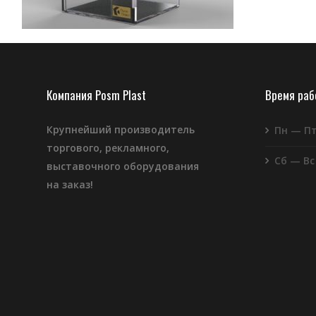
Компания Posm Plast
Время ра
Крупнейший производитель
Пн — П
торгового, рекламного,
Сб — Вс
выставочного оборудования
на заказ!