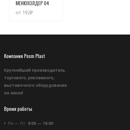
Просмотреть
МЕНЮХОЛДЕР 04
от 192
₽
Компания Posm Plast
Крупнейший производитель
торгового, рекламного,
выставочного оборудования
на заказ!
Время работы
Пн — Пт
9:00 — 18:00