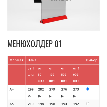
МЕНЮХОЛДЕР 01
Формат
Цена
Выбор
от 1
от
от
от
от 1
шт.:
50
100
500
000
шт.:
шт.:
шт.:
шт.:
А4
299
282
279
276
273
р.
р.
р.
р.
р.
А5
210
198
196
194
192