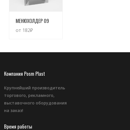
Просмотреть
МЕНЮХОЛДЕР 09
от 182
₽
Компания Posm Plast
Крупнейший производитель
торгового, рекламного,
выставочного оборудования
на заказ!
Время работы