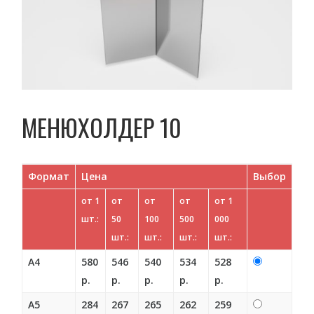
МЕНЮХОЛДЕР 10
Формат
Цена
Выбор
от 1
от
от
от
от 1
шт.:
50
100
500
000
шт.:
шт.:
шт.:
шт.:
А4
580
546
540
534
528
р.
р.
р.
р.
р.
А5
284
267
265
262
259