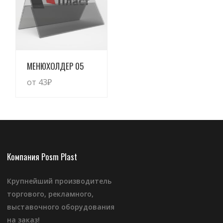
Просмотреть
МЕНЮХОЛДЕР 05
от 43
₽
Компания Posm Plast
Крупнейший производитель
торгового, рекламного,
выставочного оборудования
на заказ!