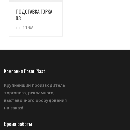
Просмотреть
ПОДСТАВКА ГОРКА
03
от 119
₽
Компания Posm Plast
Крупнейший производитель
торгового, рекламного,
выставочного оборудования
на заказ!
Время работы