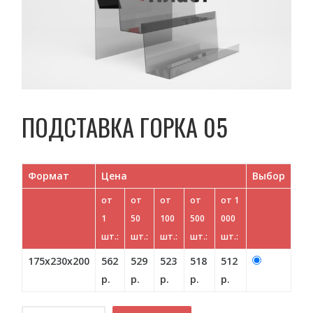
ПОДСТАВКА ГОРКА 05
Формат
Цена
Выбор
от
от
от
от
от 1
1
50
100
500
000
шт.:
шт.:
шт.:
шт.:
шт.:
175х230х200
562
529
523
518
512
р.
р.
р.
р.
р.