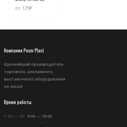
от 129
₽
Компания Posm Plast
Крупнейший производитель
торгового, рекламного,
выставочного оборудования
на заказ!
Время работы
Пн — Пт
9:00 — 18:00