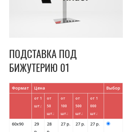
ПОДСТАВКА ПОД
БИЖУТЕРИЮ 01
Формат
Цена
Выбор
от 1
от
от
от
от 1
шт.:
50
100
500
000
шт.:
шт.:
шт.:
шт.:
60х90
29
28
27 р.
27 р.
27 р.
р.
р.