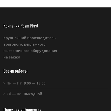
Компания Posm Plast
Крупнейший производитель
торгового, рекламного,
выставочного оборудования
на заказ!
Время работы
Пн — Пт
9:00 — 18:00
Сб — Вс
Выходной
Полезная информация