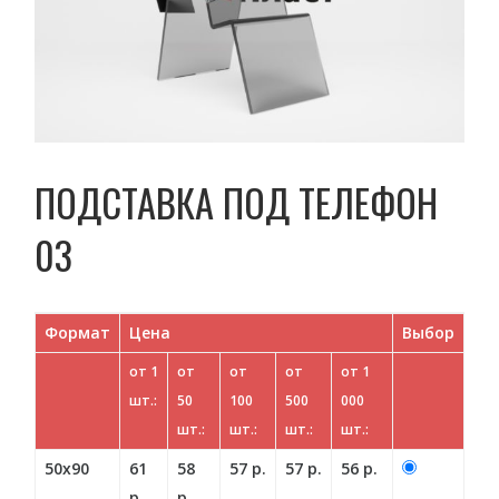
ПОДСТАВКА ПОД ТЕЛЕФОН
03
Формат
Цена
Выбор
от 1
от
от
от
от 1
шт.:
50
100
500
000
шт.:
шт.:
шт.:
шт.:
50х90
61
58
57 р.
57 р.
56 р.
р.
р.