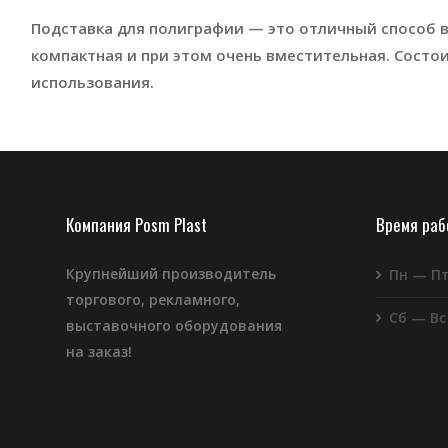
Подставка для полиграфии — это отличный способ в
компактная и при этом очень вместительная. Состо
использования.
Компания Posm Plast
Время ра
Крупнейший производитель
Пн — П
торгового, рекламного,
Сб — Вс
выставочного оборудования
на заказ!