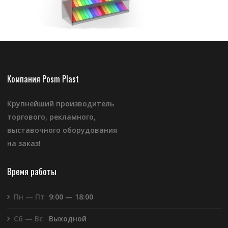
Компания Posm Plast
Крупнейший производитель
торгового, рекламного,
выставочного оборудования
на заказ!
Время работы
Пн — Пт
9:00 — 18:00
Сб — Вс
Выходной