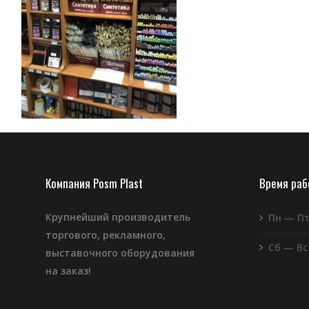
Компания Posm Plast
Время ра
Крупнейший производитель
Пн — П
торгового, рекламного,
Сб — Вс
выставочного оборудования
на заказ!