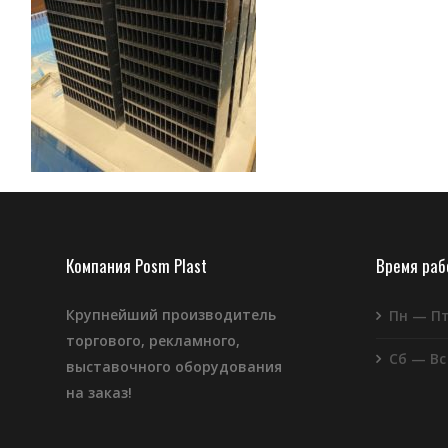
Компания Posm Plast
Время ра
Крупнейший производитель
Пн — П
торгового, рекламного,
Сб — Вс
выставочного оборудования
на заказ!