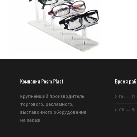
Компания Posm Plast
Время ра
Крупнейший производитель
Пн — П
торгового, рекламного,
Сб — Вс
выставочного оборудования
на заказ!