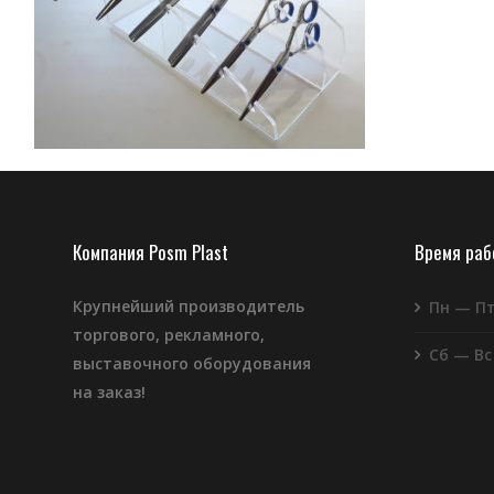
Компания Posm Plast
Время ра
Крупнейший производитель
Пн — П
торгового, рекламного,
Сб — Вс
выставочного оборудования
на заказ!