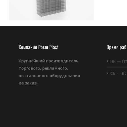
Компания Posm Plast
Время ра
Крупнейший производитель
Пн — П
торгового, рекламного,
Сб — Вс
выставочного оборудования
на заказ!