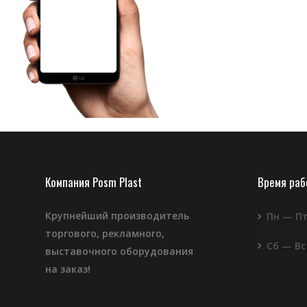
Компания Posm Plast
Время ра
Крупнейший производитель
Пн — П
торгового, рекламного,
Сб — Вс
выставочного оборудования
на заказ!