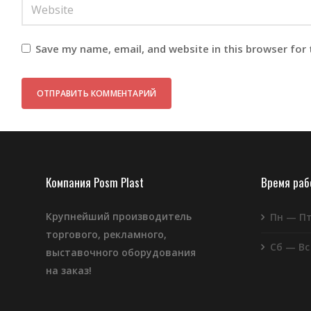
Save my name, email, and website in this browser for
Компания Posm Plast
Время ра
Крупнейший производитель
Пн — П
торгового, рекламного,
Сб — Вс
выставочного оборудования
на заказ!