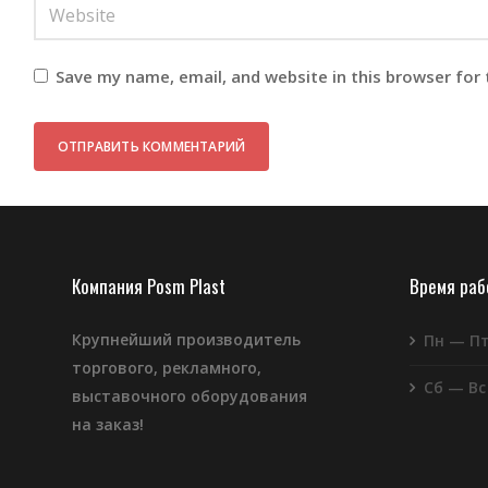
Save my name, email, and website in this browser for
Компания Posm Plast
Время ра
Крупнейший производитель
Пн — П
торгового, рекламного,
Сб — Вс
выставочного оборудования
на заказ!