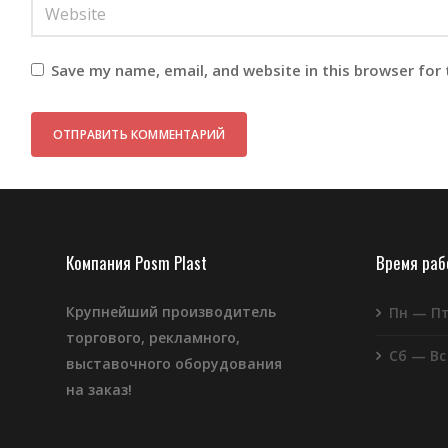
Save my name, email, and website in this browser for
Компания Posm Plast
Время ра
Крупнейший производитель
Пн — П
торгового, рекламного,
Сб — Вс
выставочного оборудования
на заказ!