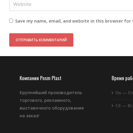
Save my name, email, and website in this browser for
Компания Posm Plast
Время ра
Крупнейший производитель
Пн — П
торгового, рекламного,
Сб — Вс
выставочного оборудования
на заказ!