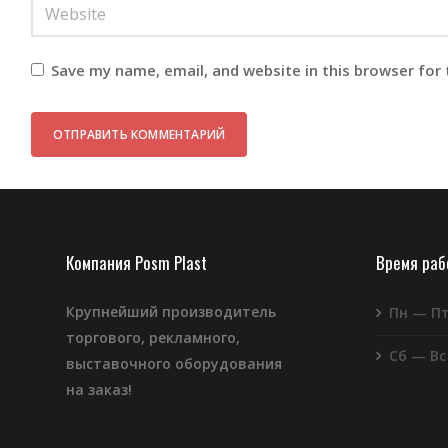
Save my name, email, and website in this browser for
Компания Posm Plast
Время ра
Крупнейший производитель
Пн — П
торгового, рекламного,
Сб — Вс
выставочного оборудования
на заказ!