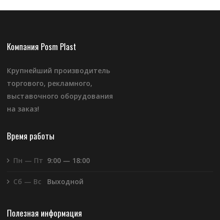
Компания Posm Plast
Крупнейший производитель
торгового, рекламного,
выставочного оборудования
на заказ!
Время работы
Пн — Пт
9:00 — 18:00
Сб — Вс
Выходной
Полезная информация