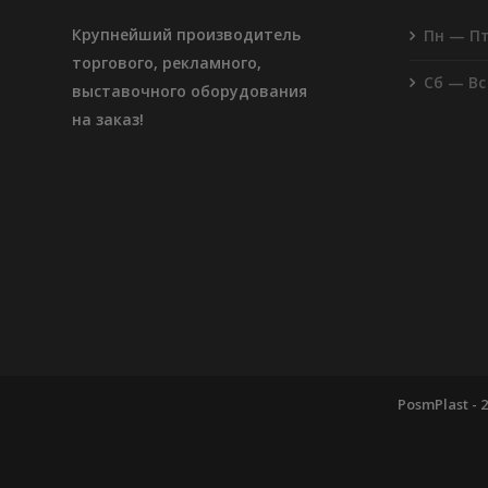
Крупнейший производитель
Пн — П
торгового, рекламного,
Сб — Вс
выставочного оборудования
на заказ!
PosmPlast -