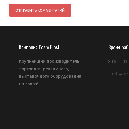
Компания Posm Plast
Время ра
Крупнейший производитель
Пн — П
торгового, рекламного,
Сб — Вс
выставочного оборудования
на заказ!