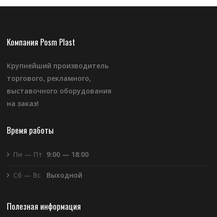
Компания Posm Plast
Крупнейший производитель
торгового, рекламного,
выставочного оборудования
на заказ!
Время работы
Пн — Пт
9:00 — 18:00
Сб — Вс
Выходной
Полезная информация