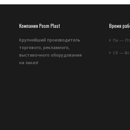
Компания Posm Plast
Время ра
Крупнейший производитель
Пн — П
торгового, рекламного,
Сб — Вс
выставочного оборудования
на заказ!