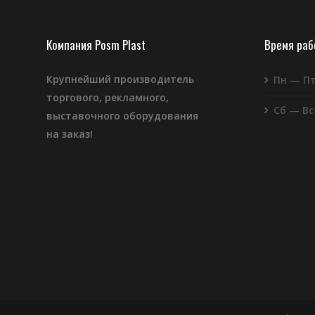
Компания Posm Plast
Время ра
Крупнейший производитель
Пн — П
торгового, рекламного,
Сб — Вс
выставочного оборудования
на заказ!